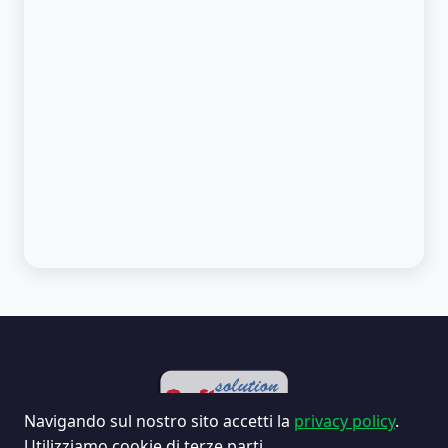
Navigando sul nostro sito accetti la
privacy policy
.
© 2026 Solution Software Srl — P.IVA 04408420232 — C.S. €
Utilizziamo cookie di terze parti.